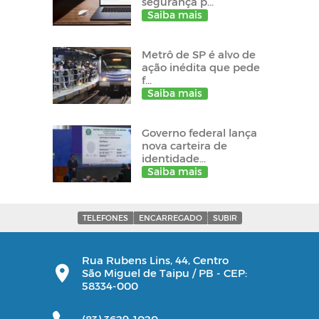
segurança p...
Saiba mais
Metrô de SP é alvo de
ação inédita que pede
f...
Saiba mais
Governo federal lança
nova carteira de
identidade...
Saiba mais
TELEFONES
ENCARREGADO
SUBIR
Rua Rubens Lins, 44, Centro
São Miguel de Taipu / PB - CEP:
58334-000
(83) 3629-1020