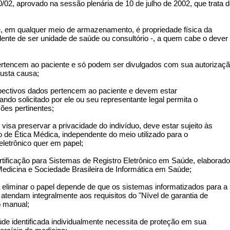
 aprovado na sessão plenária de 10 de julho de 2002, que trata d
em qualquer meio de armazenamento, é propriedade física da
dente de ser unidade de saúde ou consultório -, a quem cabe o dever
tencem ao paciente e só podem ser divulgados com sua autorizaç
justa causa;
ctivos dados pertencem ao paciente e devem estar
o solicitado por ele ou seu representante legal permita o
ões pertinentes;
sa preservar a privacidade do indivíduo, deve estar sujeito às
 de Ética Médica, independente do meio utilizado para o
letrônico quer em papel;
icação para Sistemas de Registro Eletrônico em Saúde, elaborado
edicina e Sociedade Brasileira de Informática em Saúde;
iminar o papel depende de que os sistemas informatizados para a
atendam integralmente aos requisitos do "Nível de garantia de
o manual;
dentificada individualmente necessita de proteção em sua