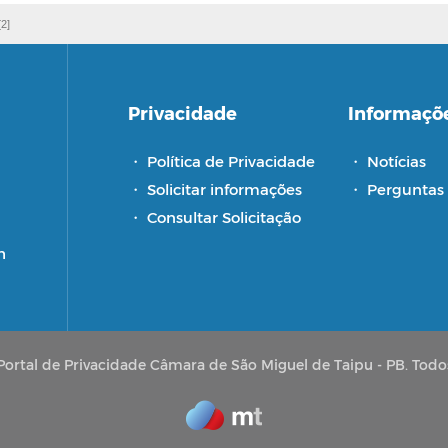
[2]
Privacidade
Informaçõ
・
Política de Privacidade
・
Notícias
・
Solicitar informações
・
Perguntas 
・
Consultar Solicitação
h
ortal de Privacidade Câmara de São Miguel de Taipu - PB. Todos