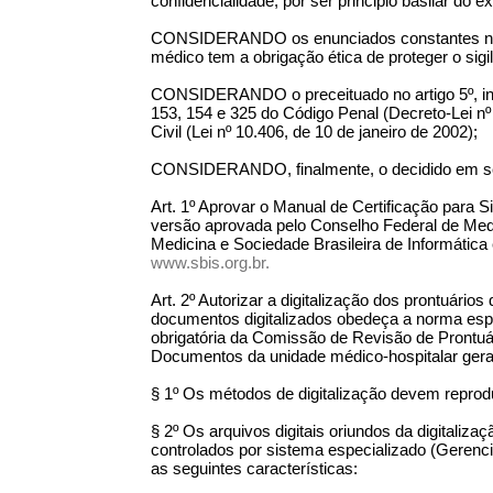
confidencialidade, por ser principio basilar do e
CONSIDERANDO os enunciados constantes nos a
médico tem a obrigação ética de proteger o sigil
CONSIDERANDO o preceituado no artigo 5º, inci
153, 154 e 325 do Código Penal (Decreto-Lei nº 
Civil (Lei nº 10.406, de 10 de janeiro de 2002);
CONSIDERANDO, finalmente, o decidido em ses
Art. 1º Aprovar o Manual de Certificação para 
versão aprovada pelo Conselho Federal de Medi
Medicina e Sociedade Brasileira de Informátic
www.sbis.org.br.
Art. 2º Autorizar a digitalização dos prontuár
documentos digitalizados obedeça a norma espec
obrigatória da Comissão de Revisão de Prontu
Documentos da unidade médico-hospitalar gera
§ 1º Os métodos de digitalização devem reprod
§ 2º Os arquivos digitais oriundos da digitaliz
controlados por sistema especializado (Geren
as seguintes características: