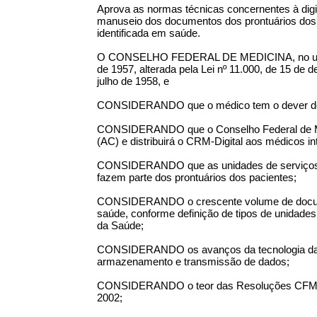
Aprova as normas técnicas concernentes à digi
manuseio dos documentos dos prontuários dos p
identificada em saúde.
O CONSELHO FEDERAL DE MEDICINA, no uso das
de 1957, alterada pela Lei nº 11.000, de 15 de
julho de 1958, e
CONSIDERANDO que o médico tem o dever de el
CONSIDERANDO que o Conselho Federal de Medi
(AC) e distribuirá o CRM-Digital aos médicos in
CONSIDERANDO que as unidades de serviços de
fazem parte dos prontuários dos pacientes;
CONSIDERANDO o crescente volume de documen
saúde, conforme definição de tipos de unidade
da Saúde;
CONSIDERANDO os avanços da tecnologia da i
armazenamento e transmissão de dados;
CONSIDERANDO o teor das Resoluções CFM nos
2002;