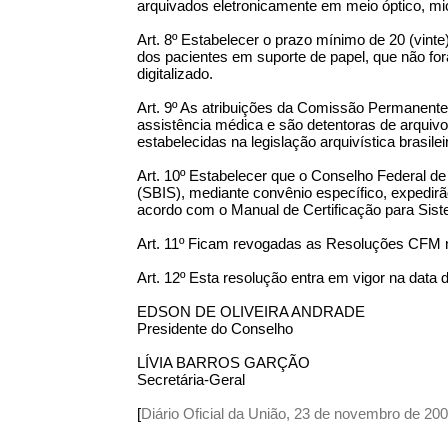
arquivados eletronicamente em meio óptico, micr
Art. 8º Estabelecer o prazo mínimo de 20 (vinte)
dos pacientes em suporte de papel, que não fo
digitalizado.
Art. 9º As atribuições da Comissão Permanent
assistência médica e são detentoras de arquiv
estabelecidas na legislação arquivística brasi
Art. 10º Estabelecer que o Conselho Federal d
(SBIS), mediante convênio específico, expedir
acordo com o Manual de Certificação para Sist
Art. 11º Ficam revogadas as Resoluções CFM no
Art. 12º Esta resolução entra em vigor na data 
EDSON DE OLIVEIRA ANDRADE
Presidente do Conselho
LÍVIA BARROS GARÇÃO
Secretária-Geral
[
Diário Oficial da União, 23 de novembro de 20