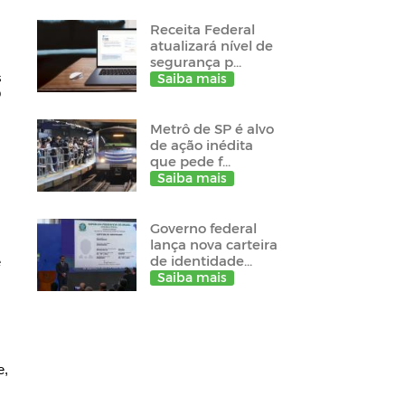
Receita Federal
atualizará nível de
segurança p...
s
Saiba mais
o
Metrô de SP é alvo
de ação inédita
que pede f...
Saiba mais
Governo federal
lança nova carteira
de identidade...
e
Saiba mais
e,