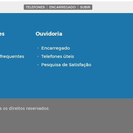
TELEFONES
ENCARREGADO
SUBIR
es
Ouvidoria
・
Encarregado
frequentes
・
Telefones úteis
・
Pesquisa de Satisfação
 os direitos reservados.