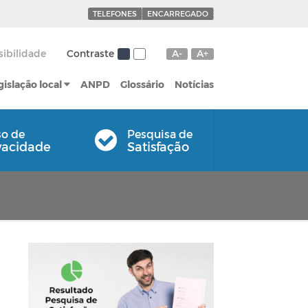
TELEFONES
ENCARREGADO
sibilidade
Contraste
A-
A+
gislação local
ANPD
Glossário
Notícias
so de
Pesquisa de
vacidade
Satisfação