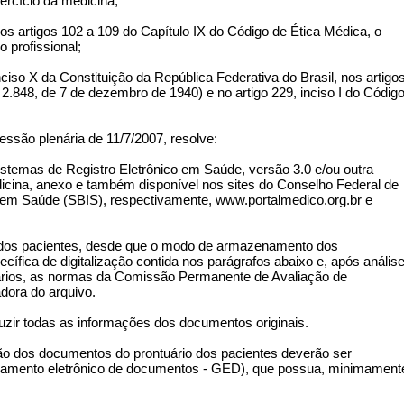
xercício da medicina;
rtigos 102 a 109 do Capítulo IX do Código de Ética Médica, o
o profissional;
so X da Constituição da República Federativa do Brasil, nos artigo
2.848, de 7 de dezembro de 1940) e no artigo 229, inciso I do Códig
são plenária de 11/7/2007, resolve:
Sistemas de Registro Eletrônico em Saúde, versão 3.0 e/ou outra
cina, anexo e também disponível nos sites do Conselho Federal de
a em Saúde (SBIS), respectivamente, www.portalmedico.org.br e
ios dos pacientes, desde que o modo de armazenamento dos
ífica de digitalização contida nos parágrafos abaixo e, após anális
ários, as normas da Comissão Permanente de Avaliação de
dora do arquivo.
uzir todas as informações dos documentos originais.
ação dos documentos do prontuário dos pacientes deverão ser
ciamento eletrônico de documentos - GED), que possua, minimament