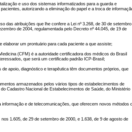
talização e uso dos sistemas informatizados para a guarda e
acientes, autorizando a eliminação do papel e a troca de informaçã
 atribuições que lhe confere a Lei nº 3.268, de 30 de setembro
 dezembro de 2004, regulamentada pelo Decreto nº 44.045, de 19 de
aborar um prontuário para cada paciente a que assiste;
cina (CFM) é a autoridade certificadora dos médicos do Brasil
teressados, que será um certificado padrão ICP-Brasil;
 apoio, diagnóstico e terapêutica têm documentos próprios, que
tos armazenados pelos vários tipos de estabelecimentos de
s do Cadastro Nacional de Estabelecimentos de Saúde, do Ministério
nformação e de telecomunicações, que oferecem novos métodos 
 1.605, de 29 de setembro de 2000, e 1.638, de 9 de agosto de