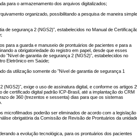
ada para o armazenamento dos arquivos digitalizados;
rquivamento organizado, possibilitando a pesquisa de maneira simpl
ntia de segurança 2 (NGS2)", estabelecidos no Manual de Certificaçã
e;
dos para a guarda e manuseio de prontuários de pacientes e para a
minando a obrigatoriedade do registro em papel, desde que esses
do "Nível de garantia de segurança 2 (NGS2)", estabelecidos no
tro Eletrônico em Saúde;
ndo da utilização somente do "Nível de garantia de segurança 1
2 (NGS2)", exige o uso de assinatura digital, e conforme os artigos 2
ão de certificado digital padrão ICP-Brasil, até a implantação do CRM
razo de 360 (trezentos e sessenta) dias para que os sistemas
.
os microfilmados poderão ser eliminados de acordo com a legislação
nálise obrigatória da Comissão de Revisão de Prontuários da unidad
derando a evolução tecnológica, para os prontuários dos pacientes