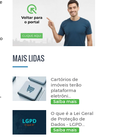
e
ão
MAIS LIDAS
Cartórios de
imóveis terão
plataforma
eletrôni...
,
Saiba mais
O que é a Lei Geral
de Proteção de
Dados - LGPD...
Saiba mais