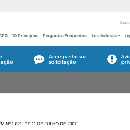
Aces
LGPD
10 Princípios
Perguntas Frequentes
Leis federais
Le
ar
Acompanhe sua
Avi
mação
solicitação
pri
Nº 1.821, DE 11 DE JULHO DE 2007