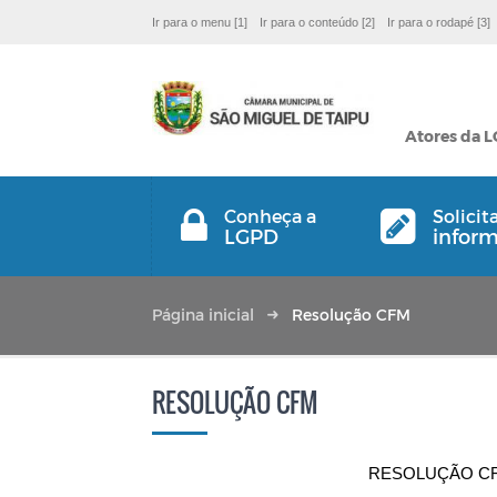
Ir para o menu [1]
Ir para o conteúdo [2]
Ir para o rodapé [3]
Atores da 
Conheça a
Solicit
LGPD
infor
Página inicial
Resolução CFM
RESOLUÇÃO CFM
RESOLUÇÃO CFM 