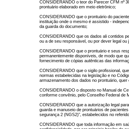
CONSIDERANDO o teor do Parecer CFM nº 30/02,
prontuário elaborado em meio eletrônico;
CONSIDERANDO que o prontuário do paciente, 
instituição onde o mesmo é assistido - indepen
da guarda do documento;
CONSIDERANDO que os dados ali contidos per
ou a de seu responsável, ou por dever legal ou 
CONSIDERANDO que o prontuário e seus respe
permanentemente disponíveis, de modo que quand
fornecimento de cópias autênticas das informaç
CONSIDERANDO que o sigilo profissional, que vi
normas estabelecidas na legislação e no Código
armazenamento dos dados no prontuário, quer e
CONSIDERANDO o disposto no Manual de Certif
conforme convênio, pelo Conselho Federal de M
CONSIDERANDO que a autorização legal para el
guarda e manuseio de prontuários de pacientes 
segurança 2 (NGS2)", estabelecidos no referid
CONSIDERANDO que toda informação em saúde i